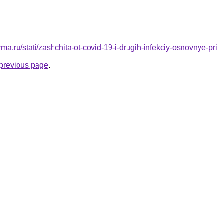
ma.ru/stati/zashchita-ot-covid-19-i-drugih-infekciy-osnovnye-pri
e previous page
.